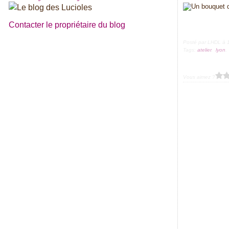
Contacter le propriétaire du blog
Posté par LHDL à 
Tags:
atelier
,
lyon
Vous aimez ?