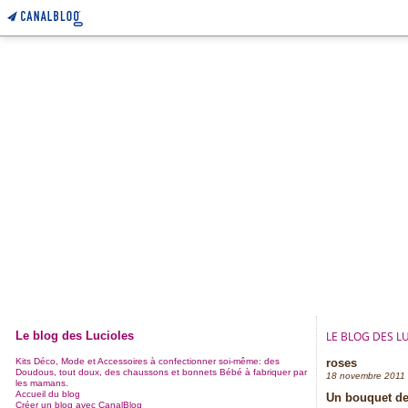
Le blog des Lucioles
LE BLOG DES L
Kits Déco, Mode et Accessoires à confectionner soi-même: des
roses
Doudous, tout doux, des chaussons et bonnets Bébé à fabriquer par
18 novembre 2011
les mamans.
Accueil du blog
Un bouquet de 
Créer un blog avec CanalBlog