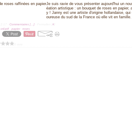
Je suis ravie de vous présenter aujourd'hui un nouv
éation artistique : un bouquet de roses en papier,
y ! Janny est une artiste d'origine hollandaise, q
oureuse du sud de la France où elle vit en famille
12:17 -
Commentaires [
…
]
- Permalien [
#
]
,
créatif
,
papier
,
roses
0 vote